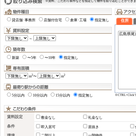
※賃料、こだわり条件などを指定して物件を絞り込むことができ
貸店舗･事務所
店舗付住宅
倉庫･工場
指定無し
住所
～
新築
〜5年
〜10年
指定無し
2
2
m
〜
m
※CTRL+Cl
5分以内
10分以内
15分以内
指定無し
賃料設定
敷金なし
礼金なし
条件
即入居可
居抜き
環境
二階以上
一階物件