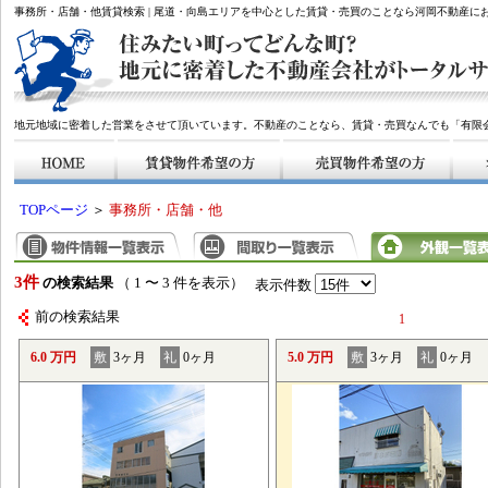
事務所・店舗・他賃貸検索 | 尾道・向島エリアを中心とした賃貸・売買のことなら河岡不動産に
地元地域に密着した営業をさせて頂いています。不動産のことなら、賃貸・売買なんでも「有限
TOPページ
＞
事務所・店舗・他
3件
の検索結果
（ 1 〜 3 件を表示）
表示件数
前の検索結果
1
6.0 万円
敷
3ヶ月
礼
0ヶ月
5.0 万円
敷
3ヶ月
礼
0ヶ月