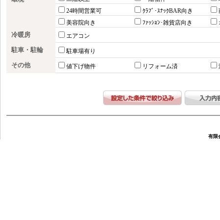
24時間営業可
ｸﾗﾌﾞ･ｽﾅｯｸBAR向き
美容院向き
ﾌｧｯｼｮﾝ･雑貨店向き
冷暖房
エアコン
駐車・駐輪
駐車場有り
その他
値下げ物件
リフォーム済
有限