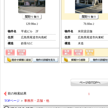
129.98m
76.60m
2
2
物件名
平成ビル 2F
物件名
米田貸店舗
住所
広島県尾道市向島町
住所
広島県尾道市向東町
構造
鉄骨ALC
構造
木造
前の検索結果
1
TOPページ
＞
事務所・店舗・他