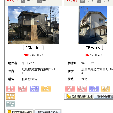
4.5 万円
敷
3ヶ月
礼
0ヶ月
4.2 万円
敷
3ヶ月
礼
0ヶ月
2DK
/ 46.80m
3DK
/ 56.00m
2
2
物件名
米田メゾン
物件名
堀出アパート
広島県尾道市向東町2041-
広島県尾道市向島町587
住所
住所
1
5
構造
軽量鉄骨造
構造
木造