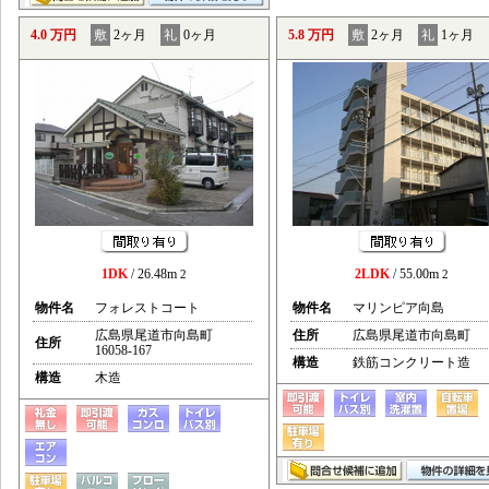
4.0 万円
敷
2ヶ月
礼
0ヶ月
5.8 万円
敷
2ヶ月
礼
1ヶ月
1DK
/ 26.48m
2LDK
/ 55.00m
2
2
物件名
フォレストコート
物件名
マリンピア向島
広島県尾道市向島町
住所
広島県尾道市向島町
住所
16058-167
構造
鉄筋コンクリート造
構造
木造