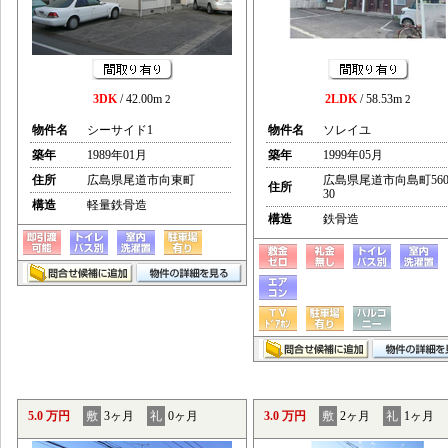
3DK
/ 42.00m
2LDK
/ 58.53m
2
2
物件名
シーサイド1
物件名
ソレイユ
築年
1989年01月
築年
1999年05月
住所
広島県尾道市向東町
広島県尾道市向島町560
住所
30
構造
軽量鉄骨造
構造
鉄骨造
5.0 万円
敷
3ヶ月
礼
0ヶ月
3.0 万円
敷
2ヶ月
礼
1ヶ月