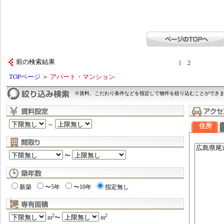
前の検索結果
1
2
TOPページ
＞
アパート・マンション
※賃料、こだわり条件などを指定して物件を絞り込むことができ
～
住所
〜
新築
〜5年
〜10年
指定無し
2
2
m
〜
m