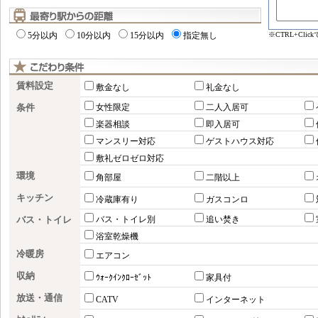
※CTRL+Cl
5分以内
10分以内
15分以内
指定無し
賃料設定
敷金なし
礼金なし
条件
女性限定
二人入居可
楽器相談
即入居可
マンスリー対応
ゲストハウス対応
敷礼ゼロゼロ対応
環境
角部屋
二階以上
キッチン
冷蔵庫有り
ガスコンロ
バス・トイレ
バス・トイレ別
追い焚き
浴室乾燥機
冷暖房
エアコン
収納
ｳｫｰｸｲﾝｸﾛｰｾﾞｯﾄ
家具付
放送・通信
CATV
インターネット