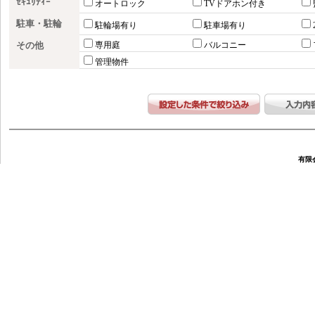
ｾｷｭﾘﾃｨｰ
オートロック
TVドアホン付き
駐車・駐輪
駐輪場有り
駐車場有り
その他
専用庭
バルコニー
管理物件
有限