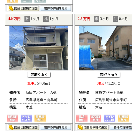
4.0 万円
敷
1ヶ月
礼
1ヶ月
2.8 万円
敷
3ヶ月
礼
0ヶ月
3DK
/ 54.00m
3DK
/ 43.20m
2
2
物件名
新田アパート A棟
物件名
林原アパート西棟
住所
広島県尾道市向島町
住所
広島県尾道市向東町
構造
木造
構造
木造