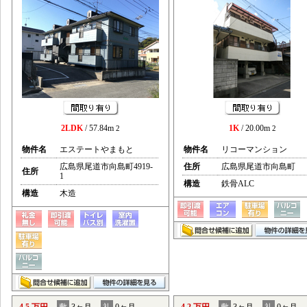
2LDK
/ 57.84m
1K
/ 20.00m
2
2
物件名
エステートやまもと
物件名
リコーマンション
広島県尾道市向島町4919-
住所
広島県尾道市向島町
住所
1
構造
鉄骨ALC
構造
木造