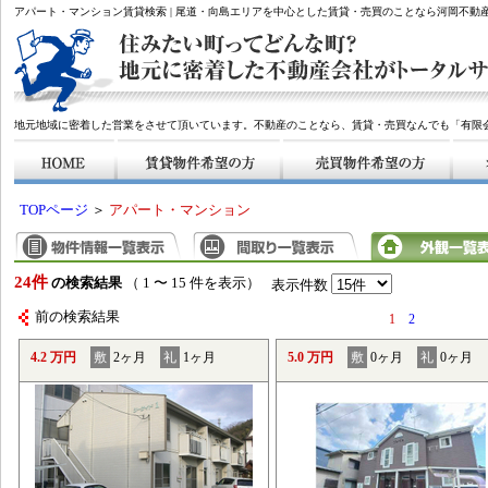
アパート・マンション賃貸検索 | 尾道・向島エリアを中心とした賃貸・売買のことなら河岡不動
地元地域に密着した営業をさせて頂いています。不動産のことなら、賃貸・売買なんでも「有限
TOPページ
＞
アパート・マンション
24件
の検索結果
（ 1 〜 15 件を表示）
表示件数
前の検索結果
1
2
4.2 万円
敷
2ヶ月
礼
1ヶ月
5.0 万円
敷
0ヶ月
礼
0ヶ月