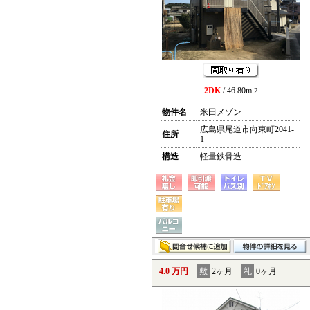
2DK
/ 46.80m
2
物件名
米田メゾン
広島県尾道市向東町2041-
住所
1
構造
軽量鉄骨造
4.0 万円
敷
2ヶ月
礼
0ヶ月