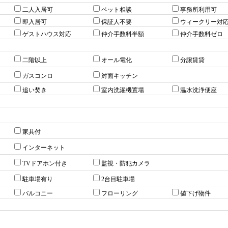
二人入居可
ペット相談
事務所利用可
即入居可
保証人不要
ウィークリー対
ゲストハウス対応
仲介手数料半額
仲介手数料ゼロ
二階以上
オール電化
分譲賃貸
ガスコンロ
対面キッチン
追い焚き
室内洗濯機置場
温水洗浄便座
家具付
インターネット
TVドアホン付き
監視・防犯カメラ
駐車場有り
2台目駐車場
バルコニー
フローリング
値下げ物件