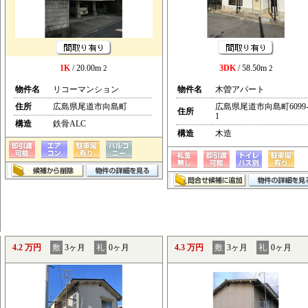
1K
/ 20.00m
3DK
/ 58.50m
2
2
物件名
リコーマンション
物件名
木曽アパート
住所
広島県尾道市向島町
広島県尾道市向島町6099
住所
1
構造
鉄骨ALC
構造
木造
4.2 万円
敷
3ヶ月
礼
0ヶ月
4.3 万円
敷
3ヶ月
礼
0ヶ月