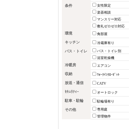
条件
女性限定
楽器相談
マンスリー対応
敷礼ゼロゼロ対応
環境
角部屋
キッチン
冷蔵庫有り
バス・トイレ
バス・トイレ別
浴室乾燥機
冷暖房
エアコン
収納
ｳｫｰｸｲﾝｸﾛｰｾﾞｯﾄ
放送・通信
CATV
ｾｷｭﾘﾃｨｰ
オートロック
駐車・駐輪
駐輪場有り
その他
専用庭
管理物件