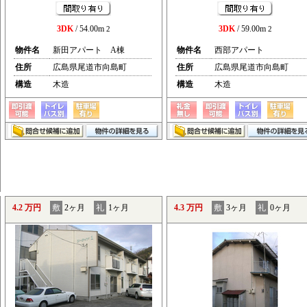
3DK
/ 54.00m
3DK
/ 59.00m
2
2
物件名
新田アパート A棟
物件名
西部アパート
住所
広島県尾道市向島町
住所
広島県尾道市向島町
構造
木造
構造
木造
4.2 万円
敷
2ヶ月
礼
1ヶ月
4.3 万円
敷
3ヶ月
礼
0ヶ月