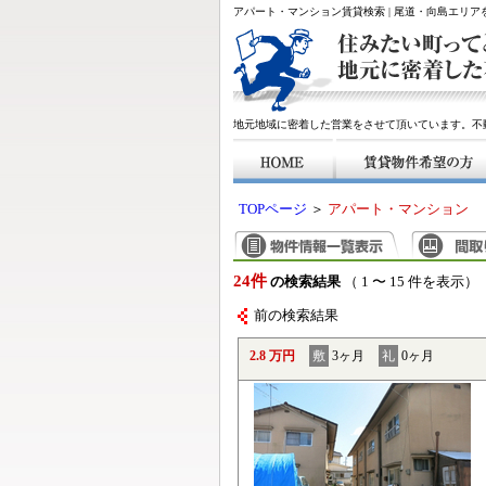
アパート・マンション賃貸検索 | 尾道・向島エリ
地元地域に密着した営業をさせて頂いています。不
TOPページ
＞
アパート・マンション
24件
の検索結果
（ 1 〜 15 件を表示）
前の検索結果
2.8 万円
敷
3ヶ月
礼
0ヶ月