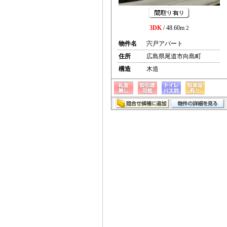
3DK
/ 48.60m
2
物件名
宍戸アパート
住所
広島県尾道市向島町
構造
木造