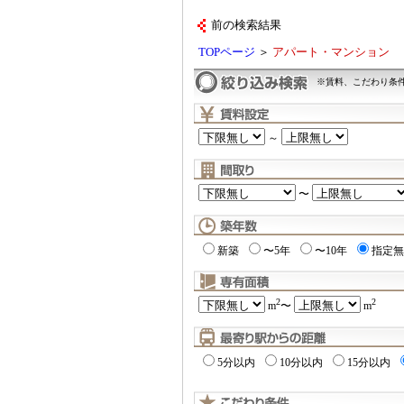
前の検索結果
TOPページ
＞
アパート・マンション
※賃料、こだわり条
～
〜
新築
〜5年
〜10年
指定無
2
2
m
〜
m
5分以内
10分以内
15分以内