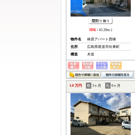
3DK
/ 43.20m
2
物件名
林原アパート西棟
住所
広島県尾道市向東町
構造
木造
3.0 万円
敷
3ヶ月
礼
0ヶ月