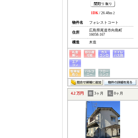
1DK
/ 26.48m
2
物件名
フォレストコート
広島県尾道市向島町
住所
16058-167
構造
木造
4.2 万円
敷
3ヶ月
礼
0ヶ月