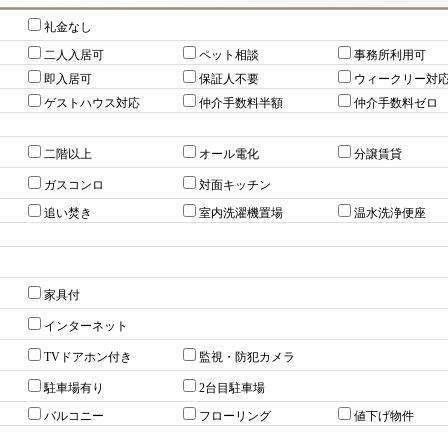
礼金なし
二人入居可
ペット相談
事務所利用可
即入居可
保証人不要
ウィークリー対
ゲストハウス対応
仲介手数料半額
仲介手数料ゼロ
二階以上
オール電化
分譲賃貸
ガスコンロ
対面キッチン
追い焚き
室内洗濯機置場
温水洗浄便座
家具付
インターネット
TVドアホン付き
監視・防犯カメラ
駐車場有り
2台目駐車場
バルコニー
フローリング
値下げ物件