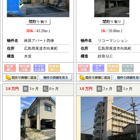
3DK
/ 43.20m
1K
/ 20.00m
2
2
物件名
林原アパート西棟
物件名
リコーマンション
住所
広島県尾道市向東町
住所
広島県尾道市向島町
構造
木造
構造
鉄骨ALC
3.0 万円
敷
3ヶ月
礼
0ヶ月
3.8 万円
敷
2ヶ月
礼
1ヶ月