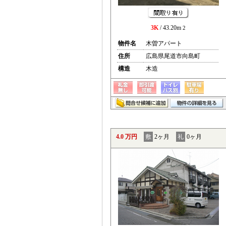
3K
/ 43.20m
2
物件名
木曽アパート
住所
広島県尾道市向島町
構造
木造
4.0 万円
敷
2ヶ月
礼
0ヶ月