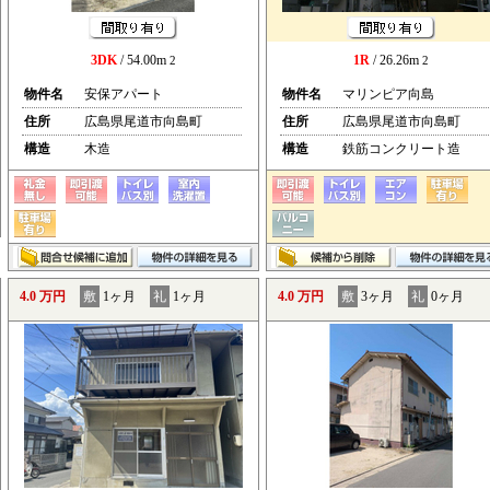
3DK
/ 54.00m
1R
/ 26.26m
2
2
物件名
安保アパート
物件名
マリンピア向島
住所
広島県尾道市向島町
住所
広島県尾道市向島町
構造
木造
構造
鉄筋コンクリート造
4.0 万円
敷
1ヶ月
礼
1ヶ月
4.0 万円
敷
3ヶ月
礼
0ヶ月