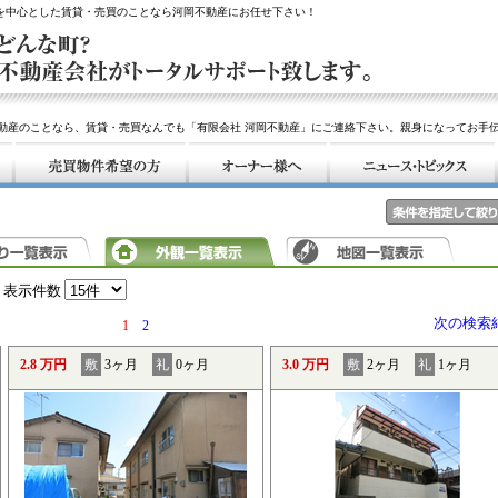
アを中心とした賃貸・売買のことなら河岡不動産にお任せ下さい！
動産のことなら、賃貸・売買なんでも「有限会社 河岡不動産」にご連絡下さい。親身になってお手
表示件数
次の検索
1
2
2.8 万円
敷
3ヶ月
礼
0ヶ月
3.0 万円
敷
2ヶ月
礼
1ヶ月