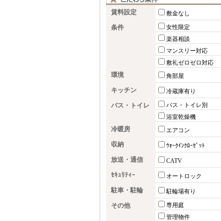
賃料設定
敷金なし
条件
女性限定
楽器相談
マンスリー対応
敷礼ゼロゼロ対応
環境
角部屋
キッチン
冷蔵庫有り
バス・トイレ
バス・トイレ別
浴室乾燥機
冷暖房
エアコン
収納
ｳｫｰｸｲﾝｸﾛｰｾﾞｯﾄ
放送・通信
CATV
ｾｷｭﾘﾃｨｰ
オートロック
駐車・駐輪
駐輪場有り
その他
専用庭
管理物件