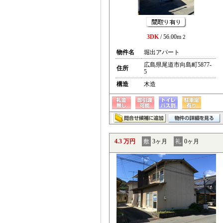
3DK
/ 56.00m
2
物件名
堀出アパート
広島県尾道市向島町5877-
住所
5
構造
木造
4.3 万円
敷
3ヶ月
礼
0ヶ月