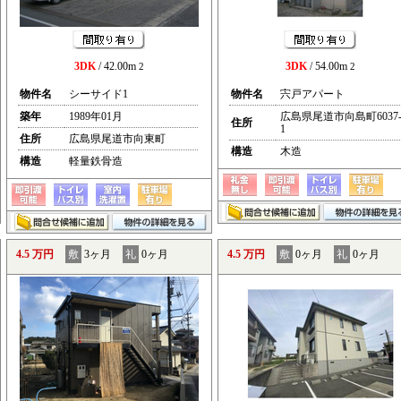
3DK
/ 42.00m
3DK
/ 54.00m
2
2
物件名
シーサイド1
物件名
宍戸アパート
築年
1989年01月
広島県尾道市向島町6037
住所
1
住所
広島県尾道市向東町
構造
木造
構造
軽量鉄骨造
4.5 万円
敷
3ヶ月
礼
0ヶ月
4.5 万円
敷
0ヶ月
礼
0ヶ月