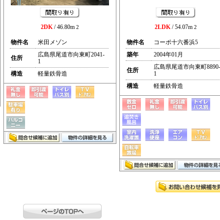
2DK
/ 46.80m
2LDK
/ 54.07m
2
2
物件名
米田メゾン
物件名
コーポ十六番浜5
広島県尾道市向東町2041-
築年
2004年01月
住所
1
広島県尾道市向東町8890
住所
構造
軽量鉄骨造
1
構造
軽量鉄骨造