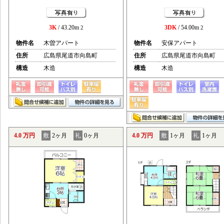
3K
/ 43.20m
3DK
/ 54.00m
2
2
物件名
木曽アパート
物件名
安保アパート
住所
広島県尾道市向島町
住所
広島県尾道市向島町
構造
木造
構造
木造
4.0 万円
敷
2ヶ月
礼
0ヶ月
4.0 万円
敷
1ヶ月
礼
1ヶ月