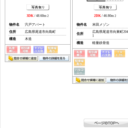
3DK
/ 48.60m
2DK
/ 46.80m
2
2
物件名
宍戸アパート
物件名
米田メゾン
住所
広島県尾道市向島町
広島県尾道市向東町204
住所
1
構造
木造
構造
軽量鉄骨造