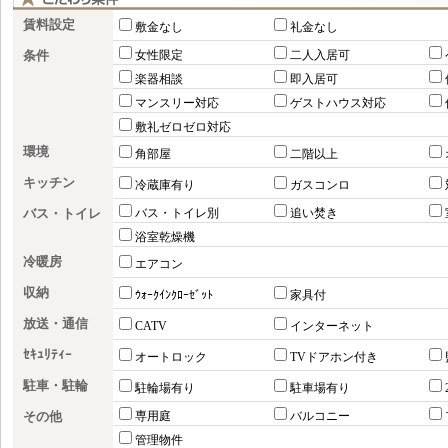
賃料設定
敷金なし
礼金なし
条件
女性限定
二人入居可
楽器相談
即入居可
マンスリー対応
ゲストハウス対応
敷礼ゼロゼロ対応
環境
角部屋
二階以上
キッチン
冷蔵庫有り
ガスコンロ
バス・トイレ
バス・トイレ別
追い焚き
浴室乾燥機
冷暖房
エアコン
収納
ｳｫｰｸｲﾝｸﾛｰｾﾞｯﾄ
家具付
放送・通信
CATV
インターネット
ｾｷｭﾘﾃｨｰ
オートロック
TVドアホン付き
駐車・駐輪
駐輪場有り
駐車場有り
その他
専用庭
バルコニー
管理物件