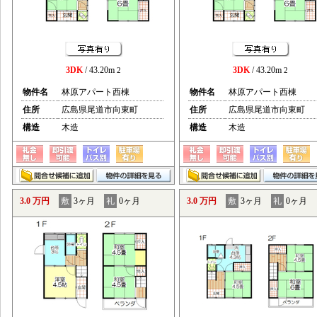
3DK
/ 43.20m
3DK
/ 43.20m
2
2
物件名
林原アパート西棟
物件名
林原アパート西棟
住所
広島県尾道市向東町
住所
広島県尾道市向東町
構造
木造
構造
木造
3.0 万円
敷
3ヶ月
礼
0ヶ月
3.0 万円
敷
3ヶ月
礼
0ヶ月