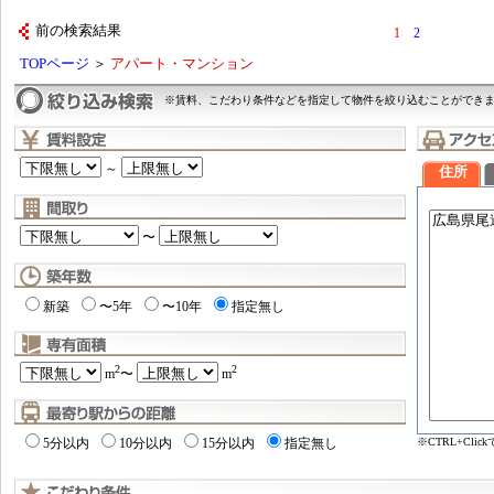
前の検索結果
1
2
TOPページ
＞
アパート・マンション
※賃料、こだわり条件などを指定して物件を絞り込むことができ
～
住所
〜
新築
〜5年
〜10年
指定無し
2
2
m
〜
m
※CTRL+Cl
5分以内
10分以内
15分以内
指定無し