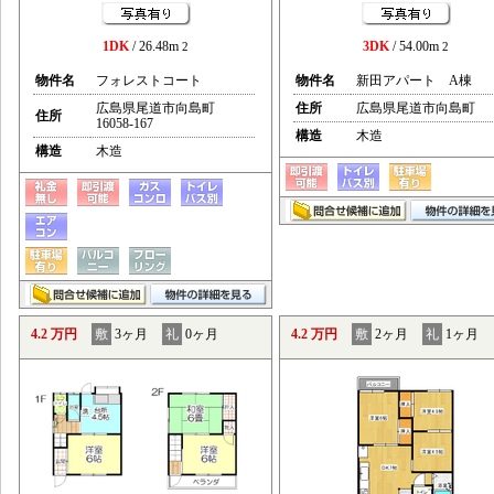
1DK
/ 26.48m
3DK
/ 54.00m
2
2
物件名
フォレストコート
物件名
新田アパート A棟
広島県尾道市向島町
住所
広島県尾道市向島町
住所
16058-167
構造
木造
構造
木造
4.2 万円
敷
3ヶ月
礼
0ヶ月
4.2 万円
敷
2ヶ月
礼
1ヶ月