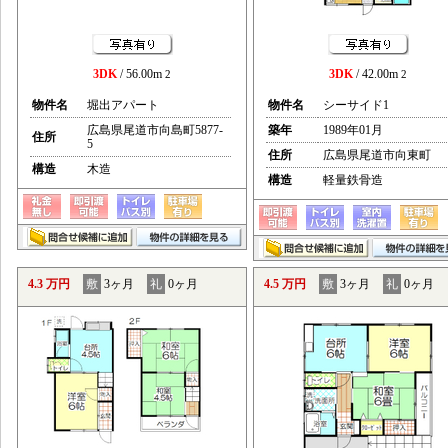
3DK
/ 56.00m
3DK
/ 42.00m
2
2
物件名
堀出アパート
物件名
シーサイド1
広島県尾道市向島町5877-
築年
1989年01月
住所
5
住所
広島県尾道市向東町
構造
木造
構造
軽量鉄骨造
4.3 万円
敷
3ヶ月
礼
0ヶ月
4.5 万円
敷
3ヶ月
礼
0ヶ月