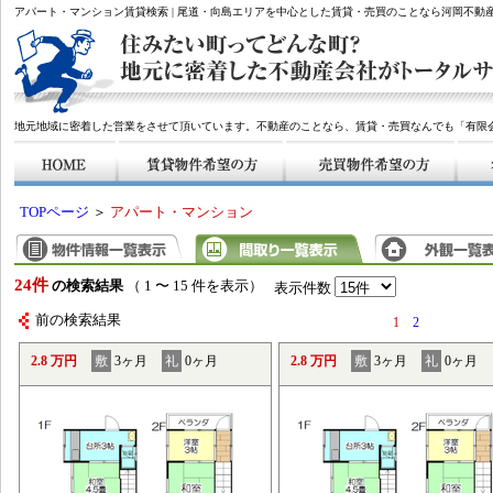
アパート・マンション賃貸検索 | 尾道・向島エリアを中心とした賃貸・売買のことなら河岡不動
地元地域に密着した営業をさせて頂いています。不動産のことなら、賃貸・売買なんでも「有限
TOPページ
＞
アパート・マンション
24件
の検索結果
（ 1 〜 15 件を表示）
表示件数
前の検索結果
1
2
2.8 万円
敷
3ヶ月
礼
0ヶ月
2.8 万円
敷
3ヶ月
礼
0ヶ月