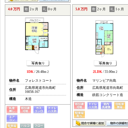
4.0 万円
敷
2ヶ月
礼
0ヶ月
5.8 万円
敷
2ヶ月
礼
1ヶ月
1DK
/ 26.48m
2LDK
/ 55.00m
2
2
物件名
フォレストコート
物件名
マリンピア向島
広島県尾道市向島町
住所
広島県尾道市向島町
住所
16058-167
構造
鉄筋コンクリート造
構造
木造