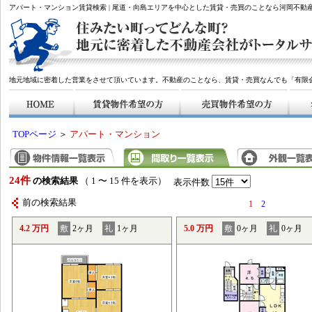
アパート・マンション賃貸検索 | 尾道・向島エリアを中心とした賃貸・売買のことなら河岡不動
地元地域に密着した営業をさせて頂いています。不動産のことなら、賃貸・売買なんでも「有限
TOPページ
＞
アパート・マンション
24件
の検索結果
（ 1 〜 15 件を表示）
表示件数
前の検索結果
1
2
4.2 万円
敷
2ヶ月
礼
1ヶ月
5.0 万円
敷
0ヶ月
礼
0ヶ月