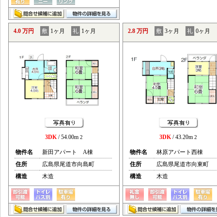
4.0 万円
敷
1ヶ月
礼
1ヶ月
2.8 万円
敷
3ヶ月
礼
0ヶ月
3DK
/ 54.00m
3DK
/ 43.20m
2
2
物件名
新田アパート A棟
物件名
林原アパート西棟
住所
広島県尾道市向島町
住所
広島県尾道市向東町
構造
木造
構造
木造