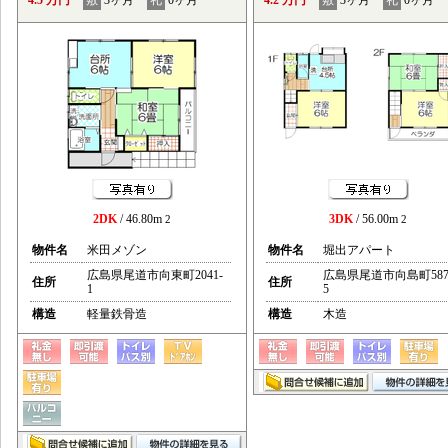
4.5 万円
敷
3ヶ月
礼
0ヶ月
4.2 万円
敷
3ヶ月
礼
0ヶ月
2DK
/ 46.80m
3DK
/ 56.00m
2
2
物件名
米田メゾン
物件名
堀出アパート
広島県尾道市向東町2041-
広島県尾道市向島町587
住所
住所
1
5
構造
軽量鉄骨造
構造
木造