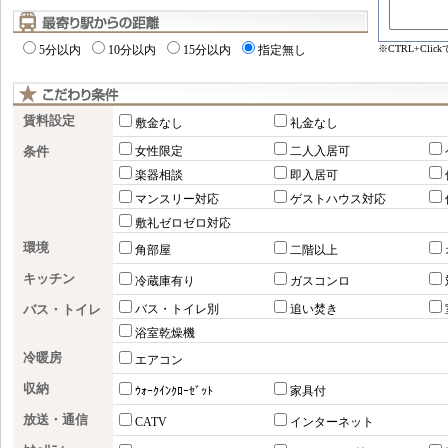
※CTRL+Cl
5分以内
10分以内
15分以内
指定無し
賃料設定
敷金なし
礼金なし
条件
女性限定
二人入居可
楽器相談
即入居可
マンスリー対応
ゲストハウス対応
敷礼ゼロゼロ対応
環境
角部屋
二階以上
キッチン
冷蔵庫有り
ガスコンロ
バス・トイレ
バス・トイレ別
追い焚き
浴室乾燥機
冷暖房
エアコン
収納
ｳｫｰｸｲﾝｸﾛｰｾﾞｯﾄ
家具付
放送・通信
CATV
インターネット