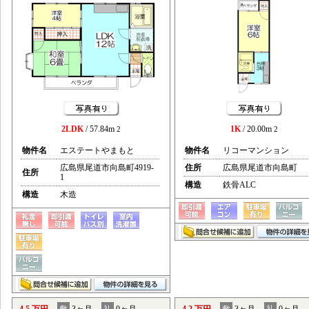
2LDK
/ 57.84m
1K
/ 20.00m
2
2
物件名
エステートやまもと
物件名
リコーマンション
広島県尾道市向島町4919-
住所
広島県尾道市向島町
住所
1
構造
鉄骨ALC
構造
木造