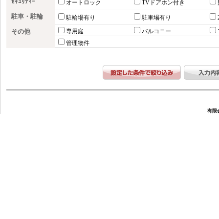
ｾｷｭﾘﾃｨｰ
オートロック
TVドアホン付き
駐車・駐輪
駐輪場有り
駐車場有り
その他
専用庭
バルコニー
管理物件
有限