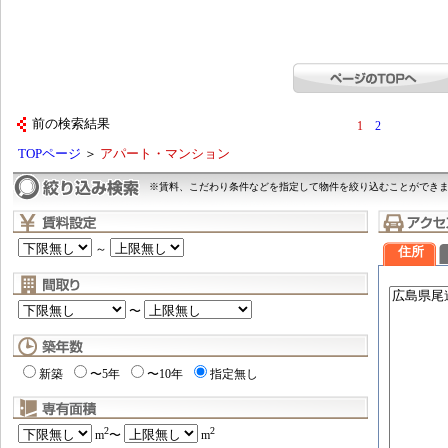
前の検索結果
1
2
TOPページ
＞
アパート・マンション
※賃料、こだわり条件などを指定して物件を絞り込むことができ
～
住所
〜
新築
〜5年
〜10年
指定無し
2
2
m
〜
m