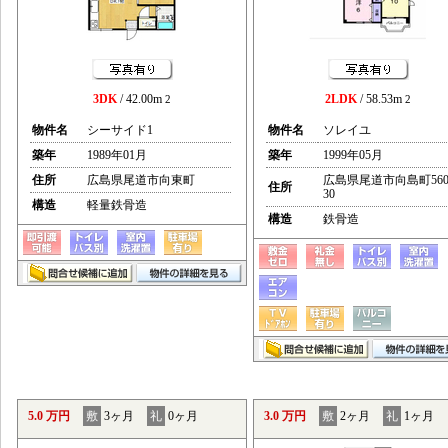
3DK
/ 42.00m
2LDK
/ 58.53m
2
2
物件名
シーサイド1
物件名
ソレイユ
築年
1989年01月
築年
1999年05月
住所
広島県尾道市向東町
広島県尾道市向島町560
住所
30
構造
軽量鉄骨造
構造
鉄骨造
5.0 万円
敷
3ヶ月
礼
0ヶ月
3.0 万円
敷
2ヶ月
礼
1ヶ月