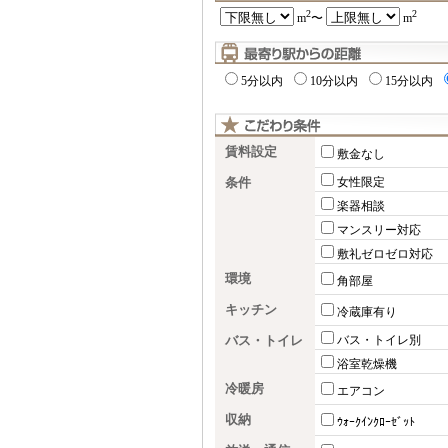
2
2
m
〜
m
5分以内
10分以内
15分以内
賃料設定
敷金なし
条件
女性限定
楽器相談
マンスリー対応
敷礼ゼロゼロ対応
環境
角部屋
キッチン
冷蔵庫有り
バス・トイレ
バス・トイレ別
浴室乾燥機
冷暖房
エアコン
収納
ｳｫｰｸｲﾝｸﾛｰｾﾞｯﾄ