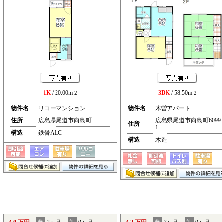
1K
/ 20.00m
3DK
/ 58.50m
2
2
物件名
リコーマンション
物件名
木曽アパート
住所
広島県尾道市向島町
広島県尾道市向島町6099
住所
1
構造
鉄骨ALC
構造
木造