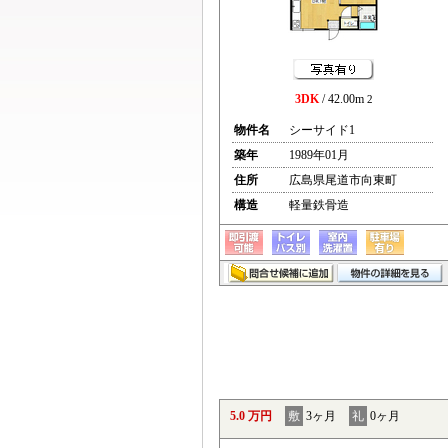
3DK
/ 42.00m
2
物件名
シーサイド1
築年
1989年01月
住所
広島県尾道市向東町
構造
軽量鉄骨造
5.0 万円
敷
3ヶ月
礼
0ヶ月