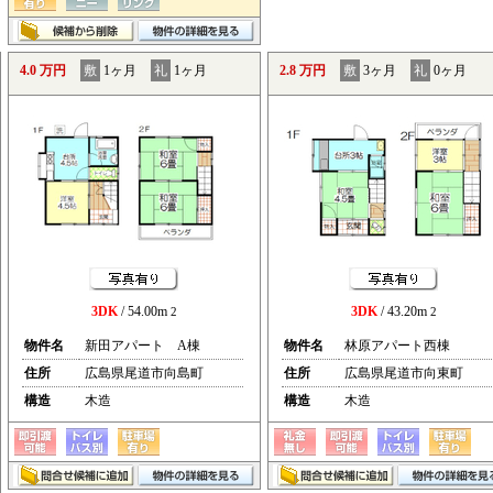
4.0 万円
敷
1ヶ月
礼
1ヶ月
2.8 万円
敷
3ヶ月
礼
0ヶ月
3DK
/ 54.00m
3DK
/ 43.20m
2
2
物件名
新田アパート A棟
物件名
林原アパート西棟
住所
広島県尾道市向島町
住所
広島県尾道市向東町
構造
木造
構造
木造