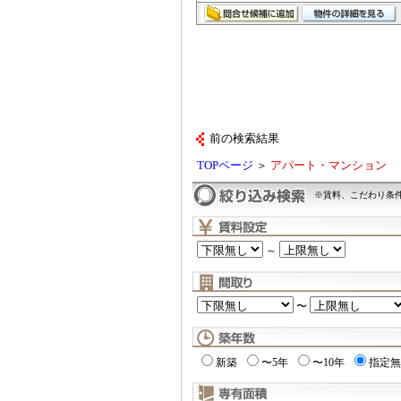
前の検索結果
TOPページ
＞
アパート・マンション
※賃料、こだわり条
～
〜
新築
〜5年
〜10年
指定無