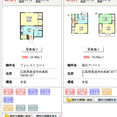
4.0 万円
敷
2ヶ月
礼
0ヶ月
4.2 万円
敷
3ヶ月
礼
0ヶ月
1DK
/ 26.48m
3DK
/ 56.00m
2
2
物件名
フォレストコート
物件名
堀出アパート
広島県尾道市向島町
広島県尾道市向島町5877
住所
住所
16058-167
5
構造
木造
構造
木造