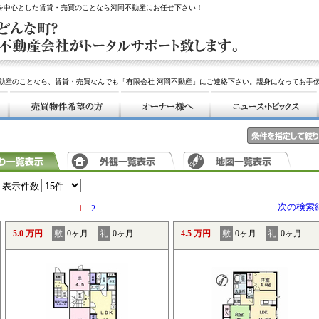
アを中心とした賃貸・売買のことなら河岡不動産にお任せ下さい！
動産のことなら、賃貸・売買なんでも「有限会社 河岡不動産」にご連絡下さい。親身になってお手
表示件数
次の検索
1
2
5.0 万円
敷
0ヶ月
礼
0ヶ月
4.5 万円
敷
0ヶ月
礼
0ヶ月