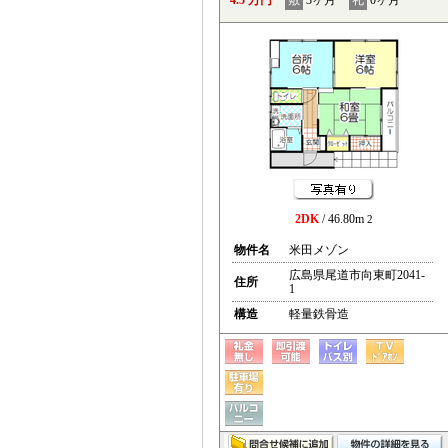
4.5 万円
敷
3ヶ月
礼
0ヶ月
2DK
/ 46.80m
2
物件名
米田メゾン
広島県尾道市向東町2041-
住所
1
構造
軽量鉄骨造