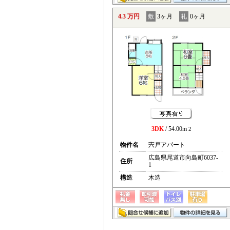
4.3 万円
敷
3ヶ月
礼
0ヶ月
3DK
/ 54.00m
2
物件名
宍戸アパート
広島県尾道市向島町6037-
住所
1
構造
木造