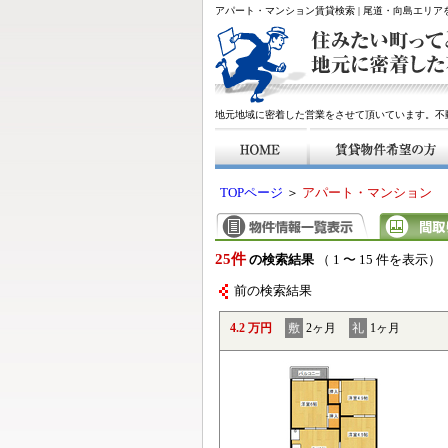
アパート・マンション賃貸検索 | 尾道・向島エリ
地元地域に密着した営業をさせて頂いています。不
TOPページ
＞
アパート・マンション
25件
の検索結果
（ 1 〜 15 件を表示）
前の検索結果
4.2 万円
敷
2ヶ月
礼
1ヶ月