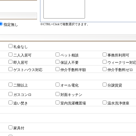
※CTRL+Clickで複数選択できます。
指定無し
礼金なし
二人入居可
ペット相談
事務所利用可
即入居可
保証人不要
ウィークリー対
ゲストハウス対応
仲介手数料半額
仲介手数料ゼロ
二階以上
オール電化
分譲賃貸
ガスコンロ
対面キッチン
追い焚き
室内洗濯機置場
温水洗浄便座
家具付