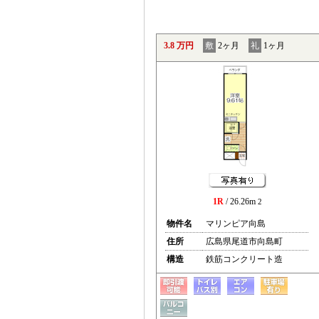
3.8 万円
敷
2ヶ月
礼
1ヶ月
1R
/ 26.26m
2
物件名
マリンピア向島
住所
広島県尾道市向島町
構造
鉄筋コンクリート造