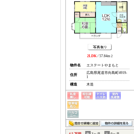
2LDK
/ 57.84m
2
物件名
エステートやまもと
広島県尾道市向島町4919-
住所
1
構造
木造