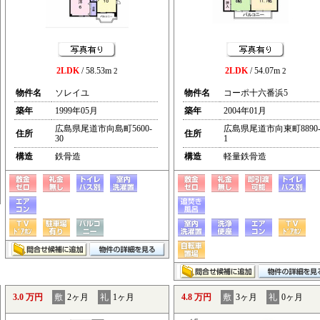
2LDK
/ 58.53m
2LDK
/ 54.07m
2
2
物件名
ソレイユ
物件名
コーポ十六番浜5
築年
1999年05月
築年
2004年01月
広島県尾道市向島町5600-
広島県尾道市向東町8890
住所
住所
30
1
構造
鉄骨造
構造
軽量鉄骨造
3.0 万円
敷
2ヶ月
礼
1ヶ月
4.8 万円
敷
3ヶ月
礼
0ヶ月