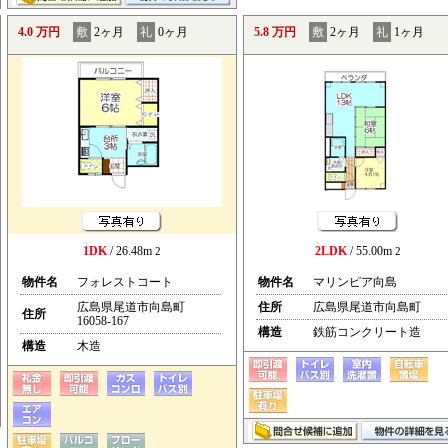
4.0 万円
敷
2ヶ月
礼
0ヶ月
5.8 万円
敷
2ヶ月
礼
1ヶ月
1DK
/ 26.48m
2LDK
/ 55.00m
2
2
物件名
フォレストコート
物件名
マリンピア向島
広島県尾道市向島町
住所
広島県尾道市向島町
住所
16058-167
構造
鉄筋コンクリート造
構造
木造