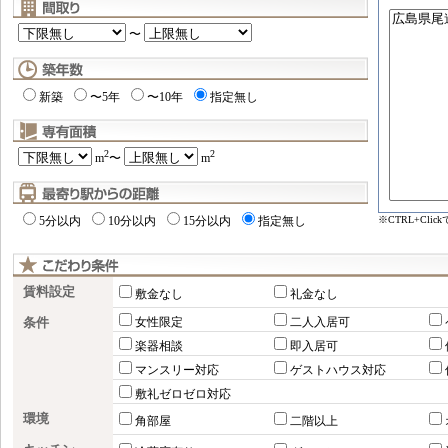
〜
新築
〜5年
〜10年
指定無し
2
2
m
〜
m
※CTRL+Cl
5分以内
10分以内
15分以内
指定無し
賃料設定
敷金なし
礼金なし
条件
女性限定
二人入居可
楽器相談
即入居可
マンスリー対応
ゲストハウス対応
敷礼ゼロゼロ対応
環境
角部屋
二階以上