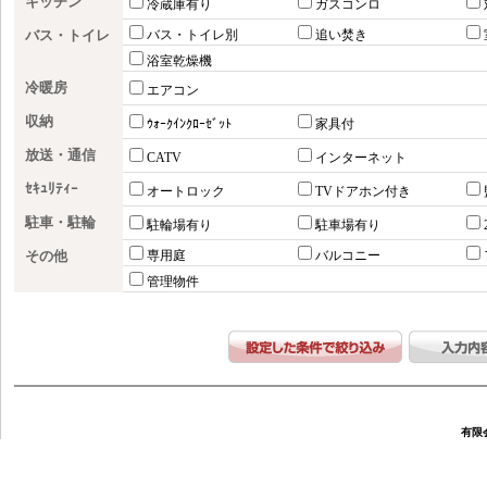
キッチン
冷蔵庫有り
ガスコンロ
バス・トイレ
バス・トイレ別
追い焚き
浴室乾燥機
冷暖房
エアコン
収納
ｳｫｰｸｲﾝｸﾛｰｾﾞｯﾄ
家具付
放送・通信
CATV
インターネット
ｾｷｭﾘﾃｨｰ
オートロック
TVドアホン付き
駐車・駐輪
駐輪場有り
駐車場有り
その他
専用庭
バルコニー
管理物件
有限