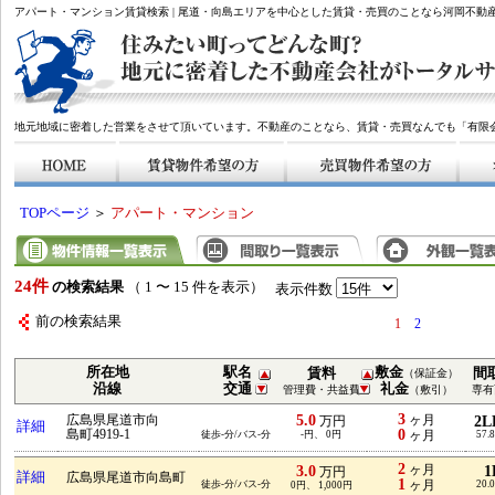
アパート・マンション賃貸検索 | 尾道・向島エリアを中心とした賃貸・売買のことなら河岡不動
地元地域に密着した営業をさせて頂いています。不動産のことなら、賃貸・売買なんでも「有限
TOPページ
＞
アパート・マンション
24件
の検索結果
（ 1 〜 15 件を表示）
表示件数
前の検索結果
1
2
所在地
駅名
敷金
賃料
間
（保証金）
沿線
交通
礼金
管理費・共益費
（敷引）
専有
3
5.0
広島県尾道市向
ヶ月
2L
万円
詳細
0
島町4919-1
徒歩-分/バス-分
-円、 0円
ヶ月
57.
2
3.0
ヶ月
1
万円
詳細
広島県尾道市向島町
1
徒歩-分/バス-分
ヶ月
20.
0円、 1,000円