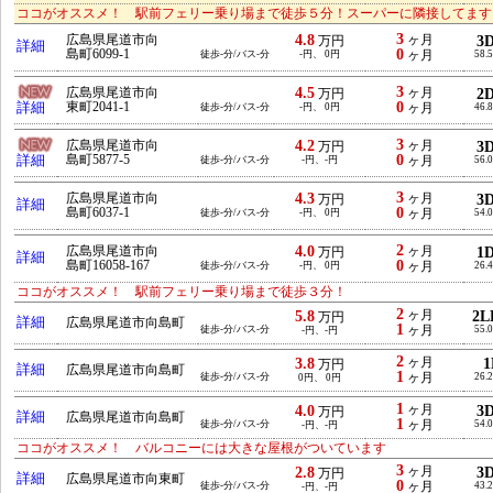
ココがオススメ！ 駅前フェリー乗り場まで徒歩５分！スーパーに隣接してます
3
4.8
広島県尾道市向
ヶ月
3
万円
詳細
0
島町6099-1
徒歩-分/バス-分
-円、 0円
ヶ月
58.
3
4.5
広島県尾道市向
ヶ月
2
万円
0
詳細
東町2041-1
徒歩-分/バス-分
-円、 0円
ヶ月
46.
3
4.2
広島県尾道市向
ヶ月
3
万円
0
詳細
島町5877-5
徒歩-分/バス-分
-円、-円
ヶ月
56.
3
4.3
広島県尾道市向
ヶ月
3
万円
詳細
0
島町6037-1
徒歩-分/バス-分
-円、 0円
ヶ月
54.
2
4.0
広島県尾道市向
ヶ月
1
万円
詳細
0
島町16058-167
徒歩-分/バス-分
-円、 0円
ヶ月
26.
ココがオススメ！ 駅前フェリー乗り場まで徒歩３分！
2
5.8
ヶ月
2L
万円
詳細
広島県尾道市向島町
1
徒歩-分/バス-分
ヶ月
55.
-円、-円
2
3.8
ヶ月
1
万円
詳細
広島県尾道市向島町
1
徒歩-分/バス-分
ヶ月
26.
0円、 0円
1
4.0
ヶ月
3
万円
詳細
広島県尾道市向島町
1
徒歩-分/バス-分
ヶ月
54.
-円、-円
ココがオススメ！ バルコニーには大きな屋根がついています
3
2.8
ヶ月
3
万円
詳細
広島県尾道市向東町
0
徒歩-分/バス-分
ヶ月
43.
-円、-円