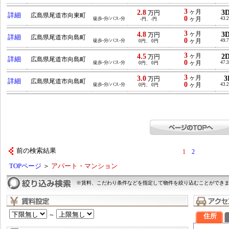
3
2.8
ヶ月
3
万円
詳細
広島県尾道市向東町
0
徒歩-分/バス-分
ヶ月
43.
-円、-円
3
4.8
ヶ月
3
万円
詳細
広島県尾道市向島町
0
徒歩-分/バス-分
ヶ月
49.
0円、 0円
3
4.5
ヶ月
2
万円
詳細
広島県尾道市向島町
0
徒歩-分/バス-分
ヶ月
47.
0円、 0円
3
3.0
ヶ月
3
万円
詳細
広島県尾道市向島町
0
徒歩-分/バス-分
ヶ月
43.
0円、 0円
前の検索結果
1
2
TOPページ
＞
アパート・マンション
※賃料、こだわり条件などを指定して物件を絞り込むことができ
～
住所