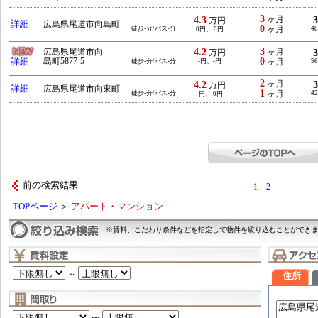
3
4.3
ヶ月
万円
詳細
広島県尾道市向島町
0
徒歩-分/バス-分
ヶ月
48
0円、 0円
3
4.2
広島県尾道市向
ヶ月
万円
0
詳細
島町5877-5
徒歩-分/バス-分
-円、-円
ヶ月
56
2
4.2
ヶ月
万円
詳細
広島県尾道市向東町
1
徒歩-分/バス-分
ヶ月
42
-円、 0円
前の検索結果
1
2
TOPページ
＞
アパート・マンション
※賃料、こだわり条件などを指定して物件を絞り込むことができ
～
住所