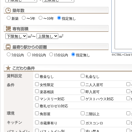
〜
新築
〜5年
〜10年
指定無し
2
2
m
〜
m
※CTRL+Cl
5分以内
10分以内
15分以内
指定無し
賃料設定
敷金なし
礼金なし
条件
女性限定
二人入居可
楽器相談
即入居可
マンスリー対応
ゲストハウス対応
敷礼ゼロゼロ対応
環境
角部屋
二階以上
キッチン
冷蔵庫有り
ガスコンロ
バス・トイレ
バス・トイレ別
追い焚き