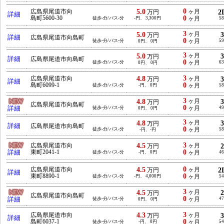
0
5.0
広島県尾道市向
ヶ月
2
万円
詳細
0
島町5600-30
徒歩-分/バス-分
-円、 3,300円
ヶ月
58
3
5.0
ヶ月
万円
詳細
広島県尾道市向島町
0
徒歩-分/バス-分
ヶ月
59
0円、 0円
3
5.0
ヶ月
万円
詳細
広島県尾道市向島町
0
徒歩-分/バス-分
ヶ月
63
0円、 0円
3
4.8
広島県尾道市向
ヶ月
万円
詳細
0
島町6099-1
徒歩-分/バス-分
-円、 0円
ヶ月
58
3
4.8
ヶ月
万円
広島県尾道市向島町
0
詳細
徒歩-分/バス-分
ヶ月
49
0円、 0円
3
4.8
ヶ月
万円
詳細
広島県尾道市向島町
0
徒歩-分/バス-分
ヶ月
58
-円、-円
3
4.5
広島県尾道市向
ヶ月
万円
0
詳細
東町2041-1
徒歩-分/バス-分
-円、 0円
ヶ月
46
0
4.5
広島県尾道市向
ヶ月
2
万円
詳細
0
東町8890-1
徒歩-分/バス-分
-円、 4,000円
ヶ月
54
3
4.5
ヶ月
万円
広島県尾道市向島町
0
詳細
徒歩-分/バス-分
ヶ月
47
0円、 0円
3
4.3
広島県尾道市向
ヶ月
万円
詳細
0
島町6037-1
徒歩-分/バス-分
-円、 0円
ヶ月
54