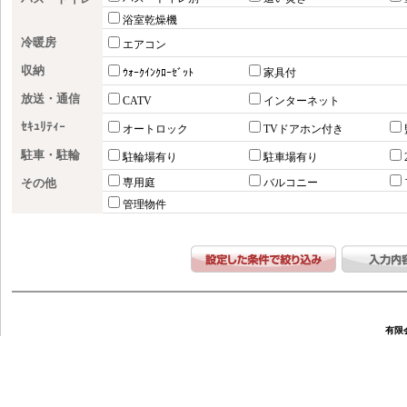
浴室乾燥機
冷暖房
エアコン
収納
ｳｫｰｸｲﾝｸﾛｰｾﾞｯﾄ
家具付
放送・通信
CATV
インターネット
ｾｷｭﾘﾃｨｰ
オートロック
TVドアホン付き
駐車・駐輪
駐輪場有り
駐車場有り
その他
専用庭
バルコニー
管理物件
有限