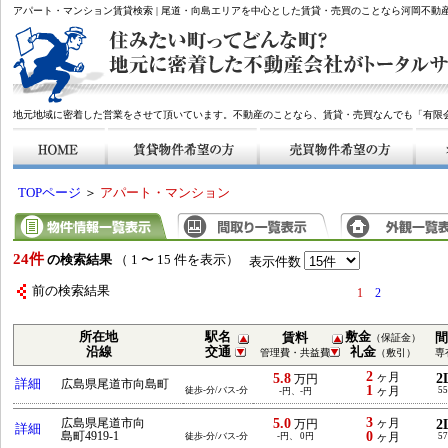
アパート・マンション賃貸検索 | 尾道・向島エリアを中心とした賃貸・売買のことなら河岡不動
地元地域に密着した営業をさせて頂いています。不動産のことなら、賃貸・売買なんでも「有限
TOPページ
＞
アパート・マンション
24件
の検索結果
（ 1 〜 15 件を表示）
表示件数
前の検索結果
1
2
所在地
駅名
敷金
賃料
間
（保証金）
沿線
交通
礼金
管理費・共益費
（敷引）
専
2
5.8
ヶ月
2
万円
詳細
広島県尾道市向島町
1
徒歩-分/バス-分
ヶ月
55
-円、-円
3
5.0
広島県尾道市向
ヶ月
2
万円
詳細
0
島町4919-1
徒歩-分/バス-分
-円、 0円
ヶ月
57