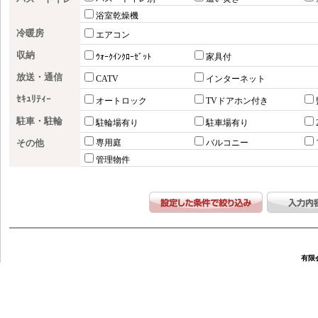
浴室乾燥機
冷暖房
エアコン
収納
ｳｫｰｸｲﾝｸﾛｰｾﾞｯﾄ
家具付
放送・通信
CATV
インターネット
ｾｷｭﾘﾃｨｰ
オートロック
TVドアホン付き
駐車・駐輪
駐輪場有り
駐車場有り
その他
専用庭
バルコニー
管理物件
有限