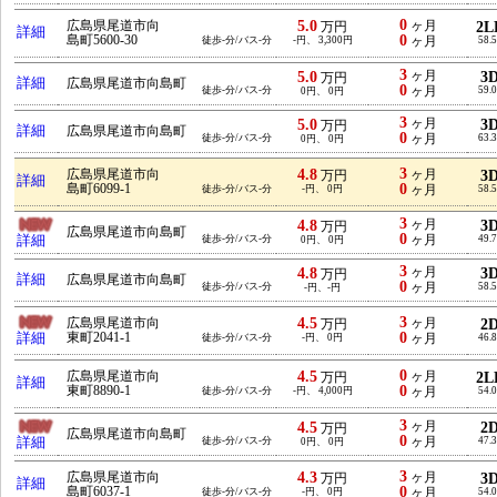
0
5.0
広島県尾道市向
ヶ月
2L
万円
詳細
0
島町5600-30
徒歩-分/バス-分
-円、 3,300円
ヶ月
58.
3
5.0
ヶ月
3
万円
詳細
広島県尾道市向島町
0
徒歩-分/バス-分
ヶ月
59.
0円、 0円
3
5.0
ヶ月
3
万円
詳細
広島県尾道市向島町
0
徒歩-分/バス-分
ヶ月
63.
0円、 0円
3
4.8
広島県尾道市向
ヶ月
3
万円
詳細
0
島町6099-1
徒歩-分/バス-分
-円、 0円
ヶ月
58.
3
4.8
ヶ月
3
万円
広島県尾道市向島町
0
詳細
徒歩-分/バス-分
ヶ月
49.
0円、 0円
3
4.8
ヶ月
3
万円
詳細
広島県尾道市向島町
0
徒歩-分/バス-分
ヶ月
58.
-円、-円
3
4.5
広島県尾道市向
ヶ月
2
万円
0
詳細
東町2041-1
徒歩-分/バス-分
-円、 0円
ヶ月
46.
0
4.5
広島県尾道市向
ヶ月
2L
万円
詳細
0
東町8890-1
徒歩-分/バス-分
-円、 4,000円
ヶ月
54.
3
4.5
ヶ月
2
万円
広島県尾道市向島町
0
詳細
徒歩-分/バス-分
ヶ月
47.
0円、 0円
3
4.3
広島県尾道市向
ヶ月
3
万円
詳細
0
島町6037-1
徒歩-分/バス-分
-円、 0円
ヶ月
54.