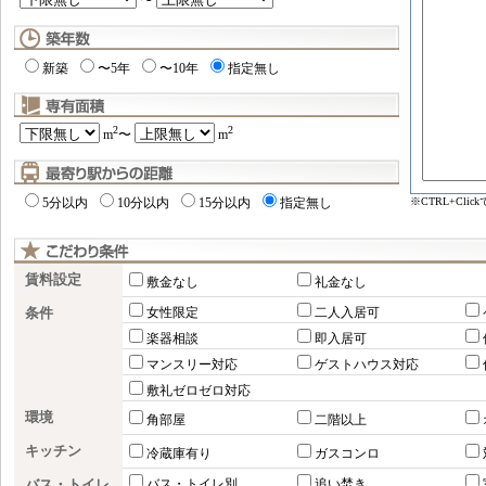
〜
新築
〜5年
〜10年
指定無し
2
2
m
〜
m
※CTRL+Cl
5分以内
10分以内
15分以内
指定無し
賃料設定
敷金なし
礼金なし
条件
女性限定
二人入居可
楽器相談
即入居可
マンスリー対応
ゲストハウス対応
敷礼ゼロゼロ対応
環境
角部屋
二階以上
キッチン
冷蔵庫有り
ガスコンロ
バス・トイレ
バス・トイレ別
追い焚き