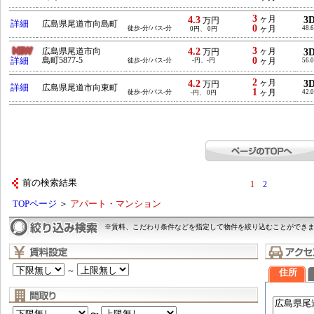
3
4.3
ヶ月
3
万円
詳細
広島県尾道市向島町
0
徒歩-分/バス-分
ヶ月
48.
0円、 0円
3
4.2
広島県尾道市向
ヶ月
3
万円
0
詳細
島町5877-5
徒歩-分/バス-分
-円、-円
ヶ月
56.
2
4.2
ヶ月
3
万円
詳細
広島県尾道市向東町
1
徒歩-分/バス-分
ヶ月
42.
-円、 0円
前の検索結果
1
2
TOPページ
＞
アパート・マンション
※賃料、こだわり条件などを指定して物件を絞り込むことができ
～
住所