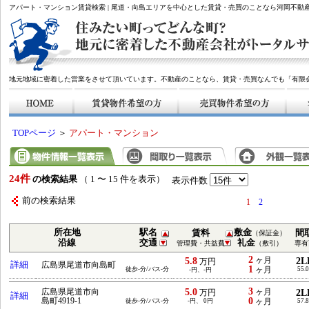
アパート・マンション賃貸検索 | 尾道・向島エリアを中心とした賃貸・売買のことなら河岡不動
地元地域に密着した営業をさせて頂いています。不動産のことなら、賃貸・売買なんでも「有限
TOPページ
＞
アパート・マンション
24件
の検索結果
（ 1 〜 15 件を表示）
表示件数
前の検索結果
1
2
所在地
駅名
敷金
賃料
間
（保証金）
沿線
交通
礼金
管理費・共益費
（敷引）
専有
2
5.8
ヶ月
2L
万円
詳細
広島県尾道市向島町
1
徒歩-分/バス-分
ヶ月
55.
-円、-円
3
5.0
広島県尾道市向
ヶ月
2L
万円
詳細
0
島町4919-1
徒歩-分/バス-分
-円、 0円
ヶ月
57.