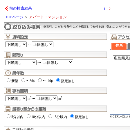
前の検索結果
1
2
TOPページ
＞
アパート・マンション
※賃料、こだわり条件などを指定して物件を絞り込むことができ
～
住所
〜
新築
〜5年
〜10年
指定無し
2
2
m
〜
m
※CTRL+Cl
5分以内
10分以内
15分以内
指定無し