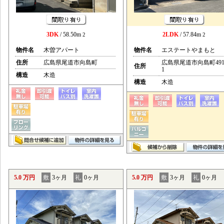
3DK
/ 58.50m
2LDK
/ 57.84m
2
2
物件名
木曽アパート
物件名
エステートやまもと
住所
広島県尾道市向島町
広島県尾道市向島町491
住所
1
構造
木造
構造
木造
5.0 万円
敷
3ヶ月
礼
0ヶ月
5.0 万円
敷
3ヶ月
礼
0ヶ月