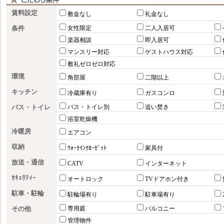
賃料設定
敷金なし
礼金なし
条件
女性限定
二人入居可
楽器相談
即入居可
マンスリー対応
ゲストハウス対応
敷礼ゼロゼロ対応
環境
角部屋
二階以上
キッチン
冷蔵庫有り
ガスコンロ
バス・トイレ
バス・トイレ別
追い焚き
浴室乾燥機
冷暖房
エアコン
収納
ｳｫｰｸｲﾝｸﾛｰｾﾞｯﾄ
家具付
放送・通信
CATV
インターネット
ｾｷｭﾘﾃｨｰ
オートロック
TVドアホン付き
駐車・駐輪
駐輪場有り
駐車場有り
その他
専用庭
バルコニー
管理物件