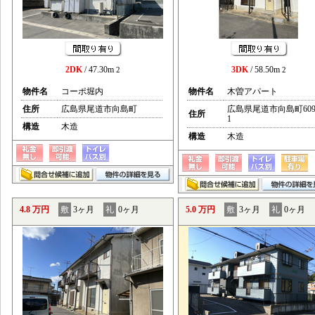
2DK
/ 47.30m
3DK
/ 58.50m
2
2
物件名
コーポ堀内
物件名
木曽アパート
住所
広島県尾道市向島町
広島県尾道市向島町609
住所
1
構造
木造
構造
木造
4.8 万円
敷
3ヶ月
礼
0ヶ月
5.0 万円
敷
3ヶ月
礼
0ヶ月