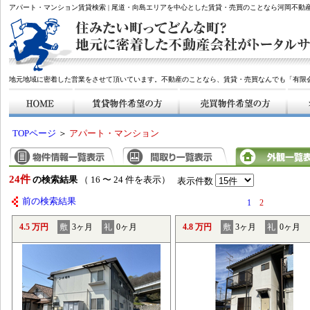
アパート・マンション賃貸検索 | 尾道・向島エリアを中心とした賃貸・売買のことなら河岡不動
地元地域に密着した営業をさせて頂いています。不動産のことなら、賃貸・売買なんでも「有限
TOPページ
＞
アパート・マンション
24件
の検索結果
（ 16 〜 24 件を表示）
表示件数
前の検索結果
1
2
4.5 万円
敷
3ヶ月
礼
0ヶ月
4.8 万円
敷
3ヶ月
礼
0ヶ月