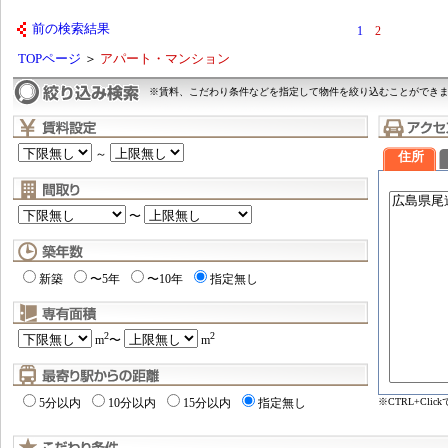
前の検索結果
1
2
TOPページ
＞
アパート・マンション
※賃料、こだわり条件などを指定して物件を絞り込むことができ
～
住所
〜
新築
〜5年
〜10年
指定無し
2
2
m
〜
m
※CTRL+Cl
5分以内
10分以内
15分以内
指定無し