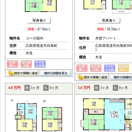
2DK
/ 47.30m
3DK
/ 58.50m
2
2
物件名
コーポ堀内
物件名
木曽アパート
住所
広島県尾道市向島町
広島県尾道市向島町609
住所
1
構造
木造
構造
木造
4.8 万円
敷
3ヶ月
礼
0ヶ月
5.0 万円
敷
3ヶ月
礼
0ヶ月