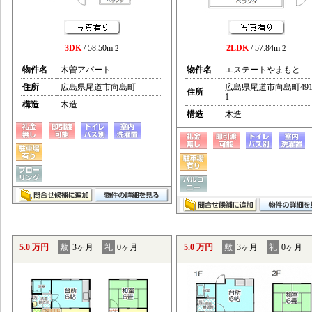
3DK
/ 58.50m
2LDK
/ 57.84m
2
2
物件名
木曽アパート
物件名
エステートやまもと
住所
広島県尾道市向島町
広島県尾道市向島町491
住所
1
構造
木造
構造
木造
5.0 万円
敷
3ヶ月
礼
0ヶ月
5.0 万円
敷
3ヶ月
礼
0ヶ月