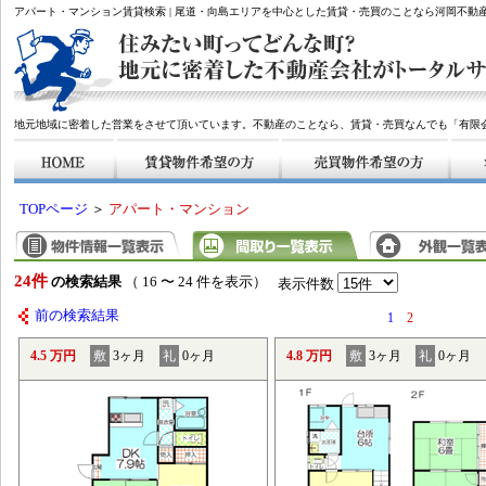
アパート・マンション賃貸検索 | 尾道・向島エリアを中心とした賃貸・売買のことなら河岡不動
地元地域に密着した営業をさせて頂いています。不動産のことなら、賃貸・売買なんでも「有限
TOPページ
＞
アパート・マンション
24件
の検索結果
（ 16 〜 24 件を表示）
表示件数
前の検索結果
1
2
4.5 万円
敷
3ヶ月
礼
0ヶ月
4.8 万円
敷
3ヶ月
礼
0ヶ月