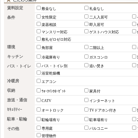
賃料設定
敷金なし
礼金なし
条件
女性限定
二人入居可
楽器相談
即入居可
マンスリー対応
ゲストハウス対応
敷礼ゼロゼロ対応
環境
角部屋
二階以上
キッチン
冷蔵庫有り
ガスコンロ
バス・トイレ
バス・トイレ別
追い焚き
浴室乾燥機
冷暖房
エアコン
収納
ｳｫｰｸｲﾝｸﾛｰｾﾞｯﾄ
家具付
放送・通信
CATV
インターネット
ｾｷｭﾘﾃｨｰ
オートロック
TVドアホン付き
駐車・駐輪
駐輪場有り
駐車場有り
その他
専用庭
バルコニー
管理物件