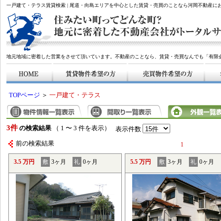
一戸建て・テラス賃貸検索 | 尾道・向島エリアを中心とした賃貸・売買のことなら河岡不動産に
地元地域に密着した営業をさせて頂いています。不動産のことなら、賃貸・売買なんでも「有限
TOPページ
＞
一戸建て・テラス
3件
の検索結果
（ 1 〜 3 件を表示）
表示件数
前の検索結果
1
3.5 万円
敷
3ヶ月
礼
0ヶ月
5.5 万円
敷
3ヶ月
礼
0ヶ月