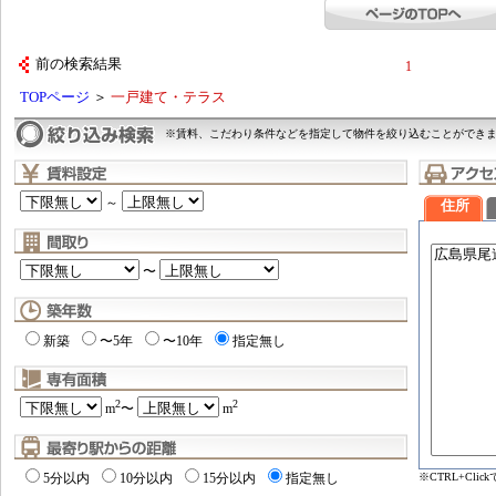
前の検索結果
1
TOPページ
＞
一戸建て・テラス
※賃料、こだわり条件などを指定して物件を絞り込むことができ
～
住所
〜
新築
〜5年
〜10年
指定無し
2
2
m
〜
m
※CTRL+Cl
5分以内
10分以内
15分以内
指定無し