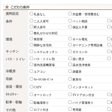
賃料設定
礼金なし
共益費・管理費含む
条件
二人入居可
ペット相談
即入居可
保証人不要
敷礼ゼロゼロ対応
環境
角部屋
オール電化
閑静な住宅街
ガーデニング専用設備
キッチン
システムキッチン
ガスコンロ
バス・トイレ
バス・トイレ別
追い焚き
室内洗濯機置場
温水洗浄便座
冷暖房
エアコン
床暖房
収納
ｳｫｰｸｲﾝｸﾛｰｾﾞｯﾄ
家具付
放送・通信
CATV
インターネット
ｾｷｭﾘﾃｨｰ
オートロック
TVドアホン付き
駐車・駐輪
駐輪場有り
バイク置場有り
その他
ロフト付き
専用庭