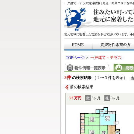
一戸建て・テラス賃貸検索 | 尾道・向島エリアを
地元地域に密着した営業をさせて頂いています。不
TOPページ
＞
一戸建て・テラス
3件
の検索結果
（ 1 〜 3 件を表示）
前の検索結果
3.5 万円
敷
3ヶ月
礼
0ヶ月