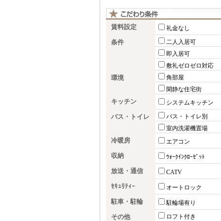
賃料設定
礼金なし
条件
二人入居可
即入居可
敷礼ゼロゼロ対応
環境
角部屋
閑静な住宅街
キッチン
システムキッチン
バス・トイレ
バス・トイレ別
室内洗濯機置場
冷暖房
エアコン
収納
ｳｫｰｸｲﾝｸﾛｰｾﾞｯﾄ
放送・通信
CATV
ｾｷｭﾘﾃｨｰ
オートロック
駐車・駐輪
駐輪場有り
その他
ロフト付き