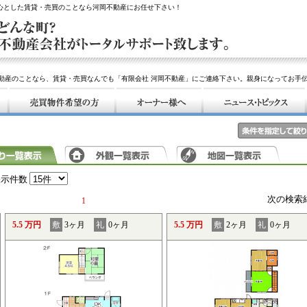
中心とした賃貸・売買のことなら河岡不動産にお任せ下さい！
動産のことなら、賃貸・売買なんでも「有限会社 河岡不動産」にご連絡下さい。親身になってお手
表示件数
次の検索
1
5.5 万円
敷
3ヶ月
礼
0ヶ月
5.5 万円
敷
2ヶ月
礼
0ヶ月