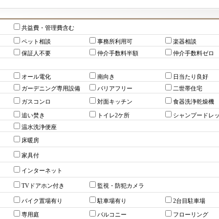
共益費・管理費含む
ペット相談
事務所利用可
楽器相談
保証人不要
仲介手数料半額
仲介手数料ゼロ
オール電化
南向き
日当たり良好
ガーデニング専用設備
バリアフリー
二世帯住宅
ガスコンロ
対面キッチン
食器洗浄乾燥機
追い焚き
トイレ2ケ所
シャンプードレ
温水洗浄便座
床暖房
家具付
インターネット
TVドアホン付き
監視・防犯カメラ
バイク置場有り
駐車場有り
2台目駐車場
専用庭
バルコニー
フローリング