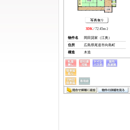
3DK
/ 72.45m
2
物件名
岡田貸家（江奥）
住所
広島県尾道市向島町
構造
木造