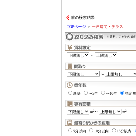
前の検索結果
TOPページ
＞
一戸建て・テラス
※賃料、こだわり条
～
〜
新築
〜5年
〜10年
指定無
2
2
m
〜
m
5分以内
10分以内
15分以内